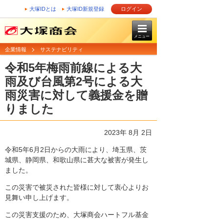
大塚IDとは
大塚ID新規登録
ログイン
メニュー
企業情報
サステナビリティ
令和5年梅雨前線による大
雨及び台風第2号による大
雨災害に対して義援金を贈
りました
2023年 8月 2日
令和5年6月2日からの大雨により、埼玉県、茨
城県、静岡県、和歌山県に甚大な被害が発生し
ました。
この災害で被災された皆様に対して衷心よりお
見舞い申し上げます。
この災害支援のため、大塚商会ハートフル基金