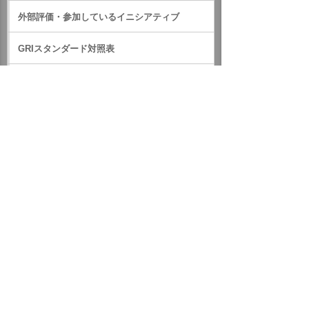
外部評価・参加しているイニシアティブ
GRIスタンダード対照表
サステナビリティに関するお知らせ
統合報告書（IR情報）
ホーム
企業情報
サステナビリティ
サステナビリティに関するお知らせ
2023年
令和5年梅雨前線による大雨及び台風第2号による大雨災害に
対して義援金を贈りました
イベント・セミナー
お問い合わせ
ニュース・お知らせ
情報セキュリティ基本方針
個人情報保護方針
ソーシャルメディア利用方針
サイトの利用条件
ヘルプ
サイトマップ
English