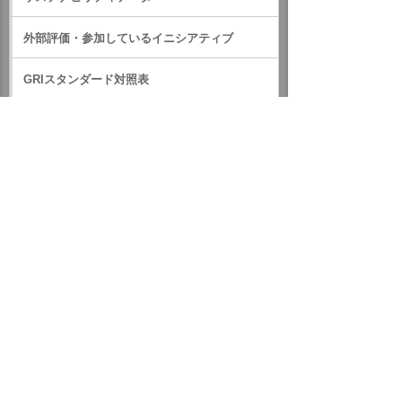
外部評価・参加しているイニシアティブ
GRIスタンダード対照表
サステナビリティに関するお知らせ
統合報告書（IR情報）
ホーム
企業情報
サステナビリティ
サステナビリティに関するお知らせ
2023年
株式会社レノバとNon-FIT太陽光発電所のバーチャルPPAを締
結
イベント・セミナー
お問い合わせ
ニュース・お知らせ
情報セキュリティ基本方針
個人情報保護方針
ソーシャルメディア利用方針
サイトの利用条件
ヘルプ
サイトマップ
English