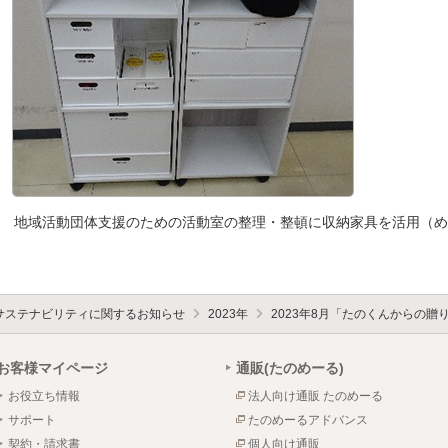
地域活動団体支援のための活動室の整理・整頓に収納家具を活用（め
サステナビリティに関するお知らせ
2023年
2023年8月「たのくんからの
お客様マイページ
通販(たのめーる)
お役立ち情報
法人向け通販 たのめーる
サポート
たのめーるアドバンス
契約・請求書
個人向け通販