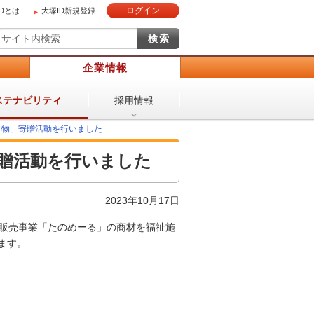
ログイン
IDとは
大塚ID新規登録
）
企業情報
採用情報
ステナビリティ
贈り物」寄贈活動を行いました
寄贈活動を行いました
2023年10月17日
信販売事業「たのめーる」の商材を福祉施
ます。