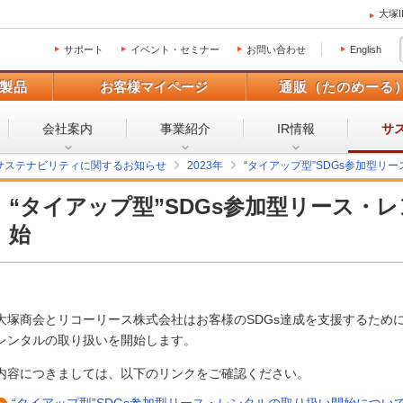
大塚
サポート
イベント・セミナー
お問い合わせ
English
製品
お客様マイページ
通販（たのめーる
会社案内
事業紹介
IR情報
サ
サステナビリティに関するお知らせ
2023年
“タイアップ型”SDGs参加型リ
“タイアップ型”SDGs参加型リース・
始
大塚商会とリコーリース株式会社はお客様のSDGs達成を支援するために、
レンタルの取り扱いを開始します。
内容につきましては、以下のリンクをご確認ください。