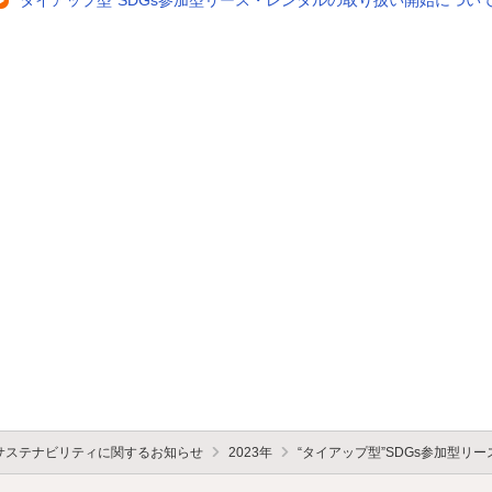
“タイアップ型”SDGs参加型リース・レンタルの取り扱い開始につい
サステナビリティに関するお知らせ
2023年
“タイアップ型”SDGs参加型リ