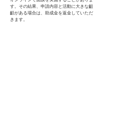
す。その結果、申請内容と活動に大きな齟
齬がある場合は、助成金を返金していただ
きます。
助成決定後、団体として積極的に「大塚商
会ハートフル基金」の助成による成果の発
信をお願いします。また、当社ホームペー
ジや冊子への活動内容紹介に協力をお願い
します。
助成事業について、2025年4月30日までに
当社所定の「使途報告書」および「収支報
告書」を提出していただきます。
問い合わせ
応募に関するお問い合わせはeメールでのみ受
け付けます。
株式会社大塚商会
社長室内 ハートフル基金事務局