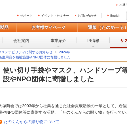
大塚
サポート
イベント・セミナー
お問い合わせ
English
製品
お客様マイページ
通販（たのめーる
会社案内
事業紹介
IR情報
サ
サステナビリティに関するお知らせ
2024年
衛生用品を福祉施設やNPO団体に寄贈しました
使い切り手袋やマスク、ハンドソープ
設やNPO団体に寄贈しました
大塚商会では2003年から社業を通じた社会貢献活動の一環として、通
設やNPO団体等に寄贈する活動、「たのくんからの贈り物」を行ってい
たのくんからの贈り物について