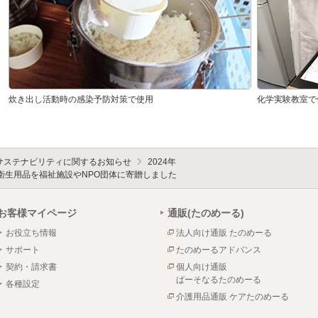
炊き出し活動時の感染予防対策で使用
化学実験教室で
サステナビリティに関するお知らせ
2024年
衛生用品を福祉施設やNPO団体に寄贈しました
お客様マイページ
通販(たのめーる)
お役立ち情報
法人向け通販 たのめーる
サポート
たのめーるアドバンス
契約・請求書
個人向け通販
ぱーそなるたのめーる
各種設定
介護用品通販 ケアたのめーる