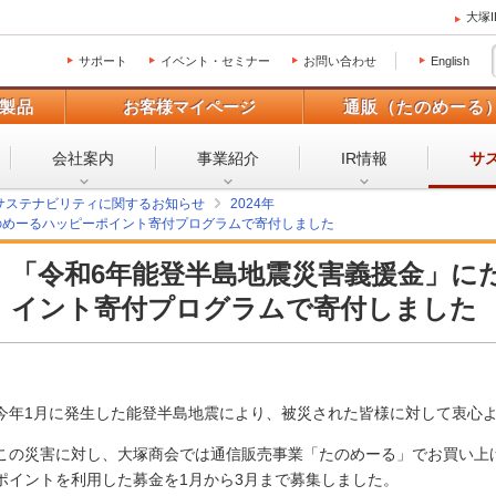
大塚
サポート
イベント・セミナー
お問い合わせ
English
製品
お客様マイページ
通販（たのめーる
会社案内
事業紹介
IR情報
サ
サステナビリティに関するお知らせ
2024年
のめーるハッピーポイント寄付プログラムで寄付しました
「令和6年能登半島地震災害義援金」に
イント寄付プログラムで寄付しました
今年1月に発生した能登半島地震により、被災された皆様に対して衷心
この災害に対し、大塚商会では通信販売事業「たのめーる」でお買い上
ポイントを利用した募金を1月から3月まで募集しました。