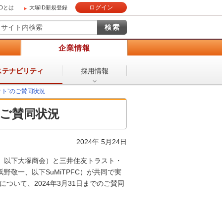
ログイン
IDとは
大塚ID新規登録
）
企業情報
採用情報
ステナビリティ
クト”のご賛同状況
のご賛同状況
2024年 5月24日
、以下大塚商会）と三井住友トラスト・
敬一、以下SuMiTPFC）が共同で実
ついて、2024年3月31日までのご賛同