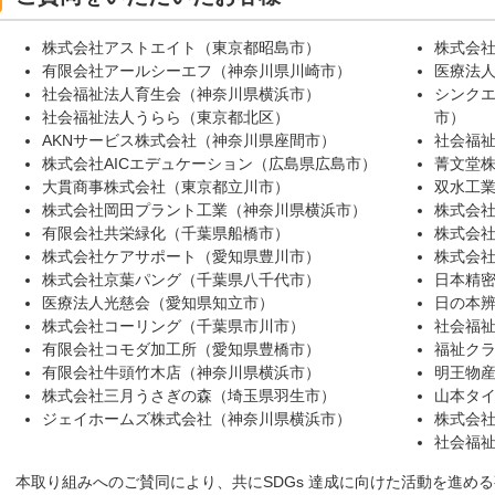
株式会社アストエイト（東京都昭島市）
株式会社
有限会社アールシーエフ（神奈川県川崎市）
医療法
社会福祉法人育生会（神奈川県横浜市）
シンク
社会福祉法人うらら（東京都北区）
市）
AKNサービス株式会社（神奈川県座間市）
社会福
株式会社AICエデュケーション（広島県広島市）
菁文堂
大貫商事株式会社（東京都立川市）
双水工
株式会社岡田プラント工業（神奈川県横浜市）
株式会
有限会社共栄緑化（千葉県船橋市）
株式会
株式会社ケアサポート（愛知県豊川市）
株式会
株式会社京葉パング（千葉県八千代市）
日本精
医療法人光慈会（愛知県知立市）
日の本
株式会社コーリング（千葉県市川市）
社会福
有限会社コモダ加工所（愛知県豊橋市）
福祉ク
有限会社牛頭竹木店（神奈川県横浜市）
明王物
株式会社三月うさぎの森（埼玉県羽生市）
山本タ
ジェイホームズ株式会社（神奈川県横浜市）
株式会
社会福
本取り組みへのご賛同により、共にSDGs 達成に向けた活動を進め