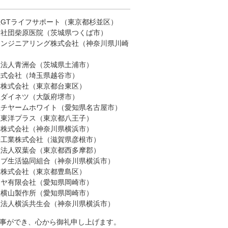
GTライフサポート（東京都杉並区）
人社団柴原医院（茨城県つくば市）
エンジニアリング株式会社（神奈川県川崎
祉法人青洲会（茨城県土浦市）
株式会社（埼玉県越谷市）
業株式会社（東京都台東区）
社ダイネツ（大阪府堺市）
社チヤームホワイト（愛知県名古屋市）
社東洋プラス（東京都八王子）
密株式会社（神奈川県横浜市）
辨工業株式会社（滋賀県彦根市）
祉法人双葉会（東京都西多摩郡）
ラブ生活協同組合（神奈川県横浜市）
産株式会社（東京都豊島区）
イヤ有限会社（愛知県岡崎市）
社横山製作所（愛知県岡崎市）
祉法人横浜共生会（神奈川県横浜市）
る事ができ、心から御礼申し上げます。