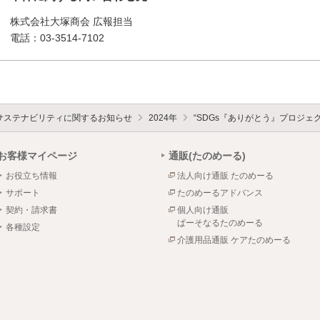
株式会社大塚商会 広報担当
電話：03-3514-7102
サステナビリティに関するお知らせ
2024年
“SDGs『ありがとう』プロジェ
お客様マイページ
通販(たのめーる)
お役立ち情報
法人向け通販 たのめーる
サポート
たのめーるアドバンス
契約・請求書
個人向け通販
ぱーそなるたのめーる
各種設定
介護用品通販 ケアたのめーる