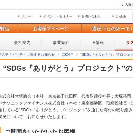
大塚
サポート
イベント・セミナー
お問い合わせ
English
製品
お客様マイページ
通販（たのめーる
会社案内
事業紹介
IR情報
サ
サステナビリティに関するお知らせ
2024年
“SDGs『ありがとう』プロジェ
“SDGs『ありがとう』プロジェクト”
株式会社大塚商会（本社：東京都千代田区、代表取締役社長：大塚裕司
パナソニックファイナンス株式会社（本社：東京都港区、取締役社長：浜野
施している“SDGs『ありがとう』プロジェクト”を通じた寄付の取り組みに
状況について、お知らせいたします。
ご賛同をいただいたお客様