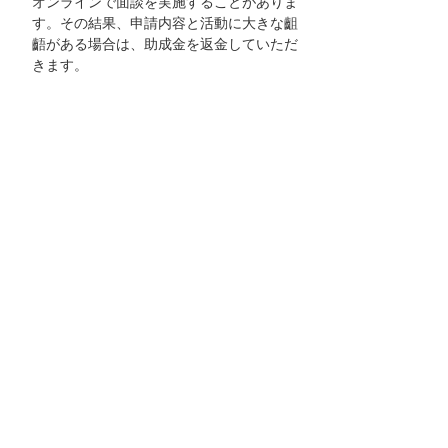
オンラインで面談を実施することがありま
す。その結果、申請内容と活動に大きな齟
齬がある場合は、助成金を返金していただ
きます。
助成決定後、団体として積極的に「大塚商
会ハートフル基金」の助成による成果の発
信をお願いします。また、当社ホームペー
ジや冊子への活動内容紹介に協力をお願い
します。
助成事業について、2026年4月30日までに
当社所定の「事業報告書」および「収支報
告書」を提出していただきます。
問い合わせ
応募に関するお問い合わせはeメールでのみ受
け付けます。
株式会社大塚商会