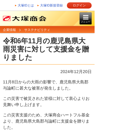
大塚IDとは
大塚ID新規登録
ログイン
メニュー
企業情報
サステナビリティ
令和6年11月の鹿児島県大
雨災害に対して支援金を贈
りました
2024年12月20日
11月8日からの大雨の影響で、鹿児島県大島郡
与論町に甚大な被害が発生しました。
この災害で被災された皆様に対して衷心よりお
見舞い申し上げます。
この災害支援のため、大塚商会ハートフル基金
より、鹿児島県大島郡与論町に支援金を贈りま
した。