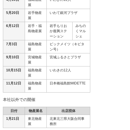
展
5月20日
岩手物産
いわて銀河プラザ
展
6月12日
岩手・福
岩手もりお
みちの
島物産展
か復興ステ
くマル
ーション
シェ
7月3日
福島物産
ビックメイツ（キビタ
展
ン号）
9月10日
宮城物産
宮城ふるさとプラザ
展
10月15日
福島物産
いわきの12人
展
11月12日
福島物産
日本橋福島館MIDETTE
展
本社以外での開催
日付
物産展名
出店団体
1月21日
東北物産
北東北三県大阪合同事
展
務所