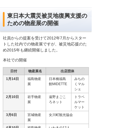
東日本大震災被災地復興支援の
ための物産展の開催
社員からの提案を受けて2012年7月からスター
トした社内での物産展ですが、被災地応援のた
め2015年も継続開催しました。
本社での開催
日付
物産展名
出店団体
1月14日
福島物産
日本橋福島
みちの
展
館MIDETTE
くマル
シェ
2月10日
岩手物産
遠野まごこ
トラベ
展
ろネット
ルマー
ケット
3月6日
宮城物産
女川町観光協会
展
4月10日
福島物産
いわきの12人