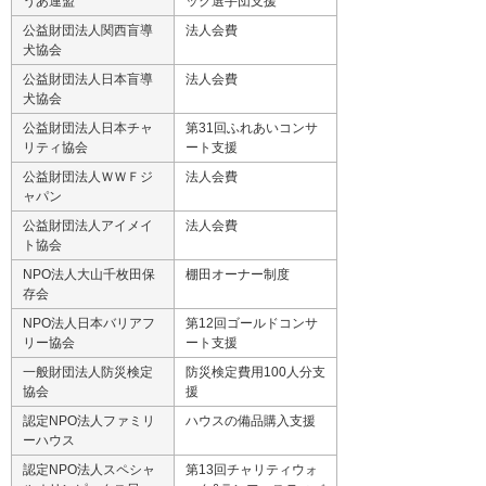
うあ連盟
ック選手団支援
公益財団法人関西盲導
法人会費
犬協会
公益財団法人日本盲導
法人会費
犬協会
公益財団法人日本チャ
第31回ふれあいコンサ
リティ協会
ート支援
公益財団法人ＷＷＦジ
法人会費
ャパン
公益財団法人アイメイ
法人会費
ト協会
NPO法人大山千枚田保
棚田オーナー制度
存会
NPO法人日本バリアフ
第12回ゴールドコンサ
リー協会
ート支援
一般財団法人防災検定
防災検定費用100人分支
協会
援
認定NPO法人ファミリ
ハウスの備品購入支援
ーハウス
認定NPO法人スペシャ
第13回チャリティウォ