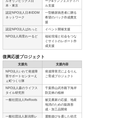
ルオリンピックス日
ーク&ランフェスティバ
本・東京
ル支援
認定NPO法人日本IDDM
一型糖尿病患者に贈る
ネットワーク
希望のバック作成費支
援
認定NPO法人ぱれっと
イベント開催支援
NPO法人両育わーるど
福祉現場と社会をつな
ぐサイトのレポート作
成支援
復興応援プロジェクト
支援先
支援内容
NPO法人いわて発達障
発達障害児によるりん
害サポートセンターえ
ご育成プロジェクト
ぇ町つくり隊
NPO法人森のライフス
千葉県山武市殿下海岸
タイル研究所
防災林の植林
一般社団法人ReRoots
被災農家の応援、地産
地消のための販路形
成・加工品開発
一般社団法人新潟県レ
運動遊びを通した幼児