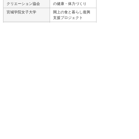
クリエーション協会
の健康・体力づくり
宮城学院女子大学
閖上の食と暮らし復興
支援プロジェクト
HEART LIGHT SENDAI
H.S sports U-10
HEART LIGHT SENDAI
CUP2015
ナビゲーションメニュー
サステナビリティ
基本方針
マテリアリティ
環境への取り組み
社会への取り組み