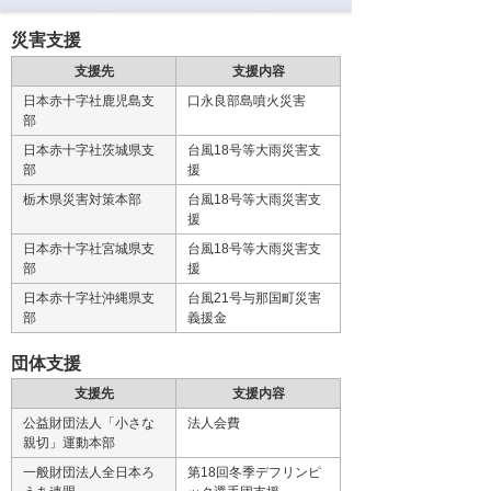
災害支援
支援先
支援内容
日本赤十字社鹿児島支
口永良部島噴火災害
部
日本赤十字社茨城県支
台風18号等大雨災害支
部
援
栃木県災害対策本部
台風18号等大雨災害支
援
日本赤十字社宮城県支
台風18号等大雨災害支
部
援
日本赤十字社沖縄県支
台風21号与那国町災害
部
義援金
団体支援
支援先
支援内容
公益財団法人「小さな
法人会費
親切」運動本部
一般財団法人全日本ろ
第18回冬季デフリンピ