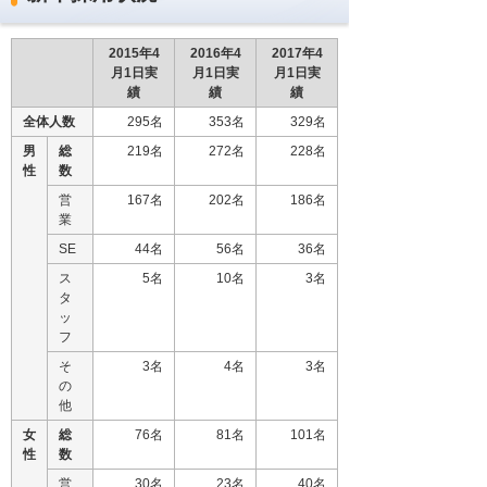
2015年4
2016年4
2017年4
月1日実
月1日実
月1日実
績
績
績
全体人数
295名
353名
329名
男
総
219名
272名
228名
性
数
営
167名
202名
186名
業
SE
44名
56名
36名
ス
5名
10名
3名
タ
ッ
フ
そ
3名
4名
3名
の
他
女
総
76名
81名
101名
性
数
営
30名
23名
40名