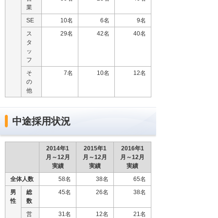
業
SE
10名
6名
9名
ス
29名
42名
40名
タ
ッ
フ
そ
7名
10名
12名
の
他
中途採用状況
2014年1
2015年1
2016年1
月～12月
月～12月
月～12月
実績
実績
実績
全体人数
58名
38名
65名
男
総
45名
26名
38名
性
数
営
31名
12名
21名