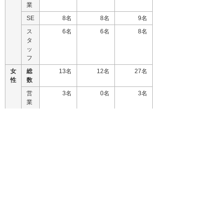
業
SE
8名
8名
9名
ス
6名
6名
8名
タ
ッ
フ
女
総
13名
12名
27名
性
数
営
3名
0名
3名
業
SE
1名
0名
0名
ス
9名
12名
24名
タ
ッ
フ
障がい者採用
ハローワークや民間の就業支援業者主催の面接