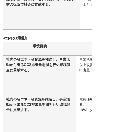
材の拡販で社会に貢献する。
上とする。
社内の活動
環境目的
社内の省エネ・省資源を推進し、事業活
事業活動から出るCO2排出量を
動から出るCO2排出量削減を行い環境保
以上改善を目指す。
全に貢献する。
排出量1kgあたりの売上で比較
社内の省エネ・省資源を推進し、事業活
電気使用量に係る原単位を前年比
動から出るCO2排出量削減を行い環境保
る。
全に貢献する。
1kWhあたりでの売上で比較