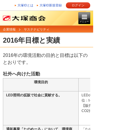
大塚IDとは
大塚ID新規登録
ログイン
メニュー
企業情報
サステナビリティ
2016年目標と実績
2016年の環境活動の目的と目標は以下の
とおりです。
社外へ向けた活動
環境目的
LED照明の拡販で社会に貢献する。
LEDの販売推進によりCO2排
位：t-CO2）
【販売したLEDと同等の白熱
CO2排出量としてみなし計算
通販事業「たのめーる」において、環境商
「たのめーる」の環境商材の販