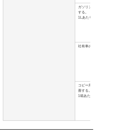
ガソリン使用量に係る原単位を前
する。
1Lあたりでの売上で比較
社有車の平均燃費向上を推進す
コピー用紙使用量に係る原単位を
善する。
1箱あたりでの売上で比較