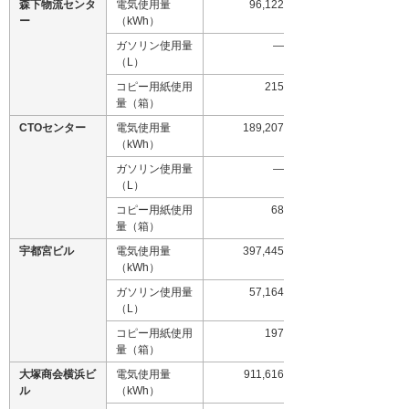
森下物流センタ
電気使用量
96,122
ー
（kWh）
ガソリン使用量
―
（L）
コピー用紙使用
215
量（箱）
CTOセンター
電気使用量
189,207
（kWh）
ガソリン使用量
―
（L）
コピー用紙使用
68
量（箱）
宇都宮ビル
電気使用量
397,445
（kWh）
ガソリン使用量
57,164
（L）
コピー用紙使用
197
量（箱）
大塚商会横浜ビ
電気使用量
911,616
ル
（kWh）