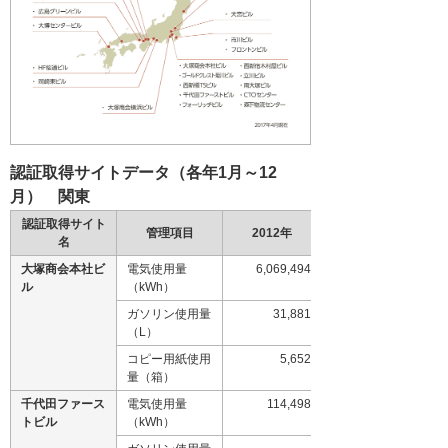
認証取得サイトデータ（各年1月～12
月） 関東
認証取得サイト
管理項目
2012年
名
大塚商会本社ビ
電気使用量
6,069,494
ル
（kWh）
ガソリン使用量
31,881
（L）
コピー用紙使用
5,652
量（箱）
千代田ファース
電気使用量
114,498
トビル
（kWh）