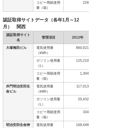
コピー用紙使用
228
量（箱）
認証取得サイトデータ（各年1月～12
月） 関西
認証取得サイト
管理項目
2012年
名
大塚梅田ビル
電気使用量
860,021
（kWh）
ガソリン使用量
125,210
（L）
コピー用紙使用
1,304
量（箱）
井門明治安田生
電気使用量
117,013
命ビル
（kWh）
ガソリン使用量
20,432
（L）
コピー用紙使用
334
量（箱）
明治安田生命神
電気使用量
169,448