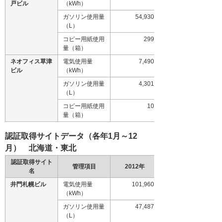
戸ビル
（kWh）
ガソリン使用量
54,930
（L）
コピー用紙使用
299
量（箱）
ネオフィス草津
電気使用量
7,490
ビル
（kWh）
ガソリン使用量
4,301
（L）
コピー用紙使用
10
量（箱）
認証取得サイトデータ（各年1月～12
月） 北海道・東北
認証取得サイト
管理項目
2012年
名
井門札幌ビル
電気使用量
101,960
（kWh）
ガソリン使用量
47,487
（L）