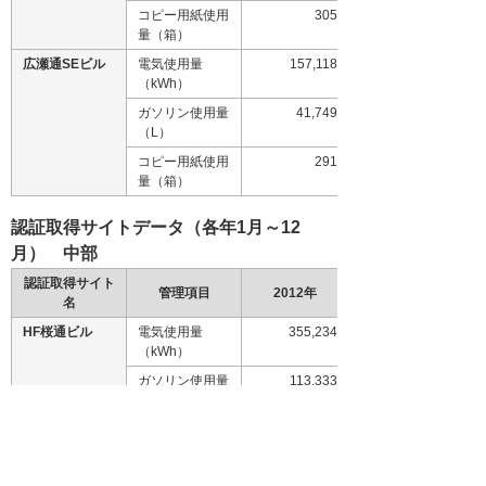
コピー用紙使用
305
量（箱）
広瀬通SEビル
電気使用量
157,118
（kWh）
ガソリン使用量
41,749
（L）
コピー用紙使用
291
量（箱）
認証取得サイトデータ（各年1月～12
月） 中部
認証取得サイト
管理項目
2012年
名
HF桜通ビル
電気使用量
355,234
（kWh）
ガソリン使用量
113,333
（L）
コピー用紙使用
893
量（箱）
岡崎東ビル
電気使用量
62,423