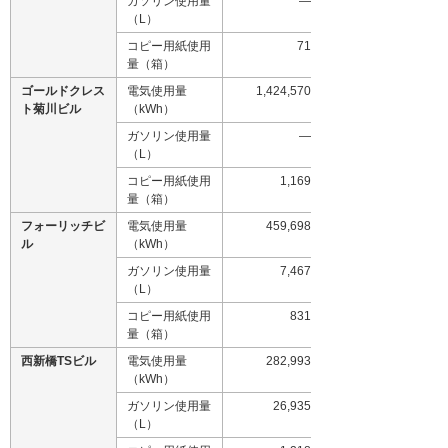
ガソリン使用量
―
（L）
コピー用紙使用
71
量（箱）
ゴールドクレス
電気使用量
1,424,570
ト菊川ビル
（kWh）
ガソリン使用量
―
（L）
コピー用紙使用
1,169
量（箱）
フォーリッチビ
電気使用量
459,698
ル
（kWh）
ガソリン使用量
7,467
（L）
コピー用紙使用
831
量（箱）
西新橋TSビル
電気使用量
282,993
（kWh）
ガソリン使用量
26,935
（L）