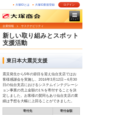
大塚IDとは
大塚ID新規登録
ログイン
メニュー
企業情報
サステナビリティ
新しい取り組みとスポット
支援活動
東日本大震災支援
震災発生から5年の節目を迎え仙台支店ではお
客様感謝会を実施し、2016年3月12日～6月30
日の仙台支店におけるシステムインテグレーシ
ョン事業の売上金額の1％を寄付することを決
定しました。お客様の賛同もあり仙台支店の業
績は予想を大幅に上回ることができました。
寄付先
寄付金額