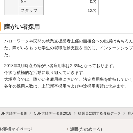
SE
0名
スタッフ
12名
障がい者採用
ハローワークや民間の就業支援業者主催の面接会への出展はもちろん
た、障がいをもった学生の就職活動支援を目的に、インターンシップ
た。
2018年3月時点の障がい者雇用率は2.3%となっております。
今後も積極的な活動に取り組んでいきます。
大塚商会では、障がい者雇用率において、法定雇用率を維持してい
各年の採用人数は、上記新卒採用および中途採用実績に含みます。
CSR実績データ集
CSR実績データ集2018
従業員に関する各種データ
雇
お客様マイページ
通販(たのめーる)