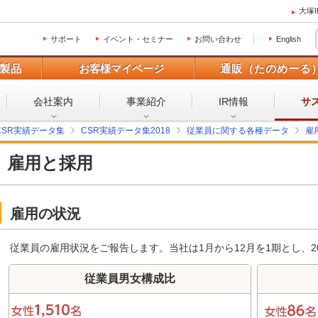
大塚
サポート
イベント・セミナー
お問い合わせ
English
製品
お客様マイページ
通販（たのめーる
会社案内
事業紹介
IR情報
サ
CSR実績データ集
CSR実績データ集2018
従業員に関する各種データ
雇
雇用と採用
雇用の状況
従業員の雇用状況をご報告します。当社は1月から12月を1期とし、20
従業員男女構成比