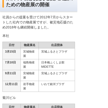
ための物産展の開催
社員からの提案を受けて2012年7月からスター
トした社内での物産展ですが、被災地応援のた
め2018年も継続開催しました。
本社
日付
物産展名
出店団体
3月15日
宮城物産
宮城ふるさとプラザ
展
7月10日
福島物産
日本橋ふくしま館
展
MIDETTE
9月11日
宮城物産
宮城ふるさとプラザ
展
12月11日
岩手物産
いわて銀河プラザ
展
菊川ビル
日付
物産展名
出店団体