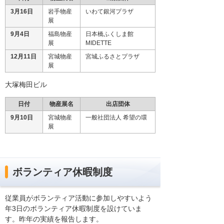
3月16日
岩手物産
いわて銀河プラザ
展
9月4日
福島物産
日本橋ふくしま館
展
MIDETTE
12月11日
宮城物産
宮城ふるさとプラザ
展
大塚梅田ビル
日付
物産展名
出店団体
9月10日
宮城物産
一般社団法人 希望の環
展
ボランティア休暇制度
従業員がボランティア活動に参加しやすいよう
年3日のボランティア休暇制度を設けていま
す。昨年の実績を報告します。