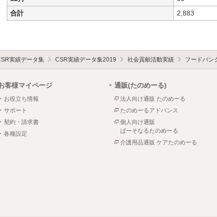
合計
2,883
CSR実績データ集
CSR実績データ集2019
社会貢献活動実績
フードバンク
お客様マイページ
通販(たのめーる)
お役立ち情報
法人向け通販 たのめーる
サポート
たのめーるアドバンス
契約・請求書
個人向け通販
ぱーそなるたのめーる
各種設定
介護用品通販 ケアたのめーる