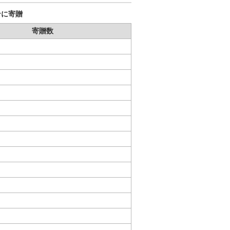
ンに寄贈
寄贈数