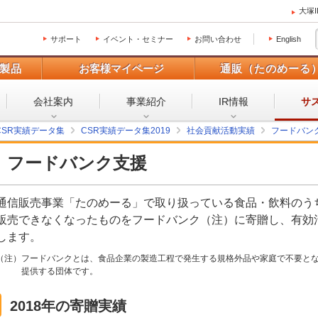
大塚
サポート
イベント・セミナー
お問い合わせ
English
製品
お客様マイページ
通販（たのめーる
会社案内
事業紹介
IR情報
サ
CSR実績データ集
CSR実績データ集2019
社会貢献活動実績
フードバンク
フードバンク支援
通信販売事業「たのめーる」で取り扱っている食品・飲料のう
販売できなくなったものをフードバンク（注）に寄贈し、有効
します。
（注）フードバンクとは、食品企業の製造工程で発生する規格外品や家庭で不要と
提供する団体です。
2018年の寄贈実績