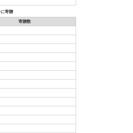
ンに寄贈
寄贈数