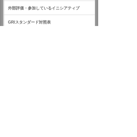
外部評価・参加しているイニシアティブ
GRIスタンダード対照表
サステナビリティに関するお知らせ
統合報告書（IR情報）
ホーム
企業情報
サステナビリティ
CSR実績データ集
CSR実績データ集2019
社会貢献活動実績
リユースPC寄贈プログラム（2019）
イベント・セミナー
お問い合わせ
ニュース・お知らせ
情報セキュリティ基本方針
個人情報保護方針
ソーシャルメディア利用方針
サイトの利用条件
ヘルプ
サイトマップ
English
©
2026 OTSUKA CORPORATION