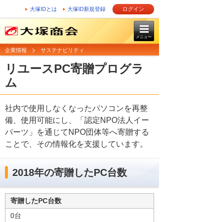
大塚IDとは
大塚ID新規登録
ログイン
メニュー
企業情報
サステナビリティ
リユースPC寄贈プログラ
ム
社内で使用しなくなったパソコンを再整
備、使用可能にし、「認定NPO法人イー
パーツ」を通じてNPO団体等へ寄贈する
ことで、その情報化を支援しています。
2018年の寄贈したPC台数
寄贈したPC台数
0台