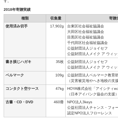
す。
2018年寄贈実績
種類
収集量
寄贈
使用済み切手
17,902g
台東区社会福祉協議会
大田区社会福祉協議会
目黒区社会福祉協議会
千代田区社会福祉協議会
公益財団法人ジョイセフ
公益財団法人メイク ア ウィッ
書き損じハガキ
35枚
公益財団法人ジョイセフ
公益財団法人メイク ア ウィッ
ベルマーク
109g
公益財団法人ベルマーク教育
（災害被災地やへき地校の支
コンタクト空ケース
47kg
HOYA株式会社「アイシティe
（日本アイバンク協会の支援
古書・CD・DVD
460冊
NPO法人3keys
公益社団法人チャンス・フォ
認定NPO法人フローレンス