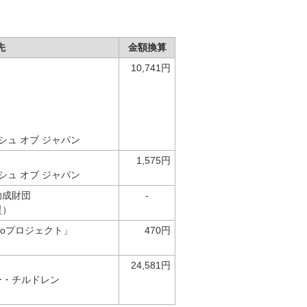
先
金額換算
10,741円
シュ オブ ジャパン
1,575円
シュ オブ ジャパン
助成財団
-
援）
coプロジェクト」
470円
）
24,581円
ー・チルドレン