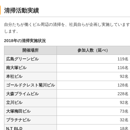
清掃活動実績
自分たちが働くビル周辺の清掃を、社員自らが企画し実施しています
します。
2018年の清掃実施状況
開催場所
参加人数（延べ）
広島グリーンビル
119名
南大塚ビル
116名
本社ビル
92名
ゴールドクレスト菊川ビル
128名
大森プライムビル
228名
立川ビル
92名
大塚梅田ビル
73名
プラチナビル
32名
N.T BLD
18名