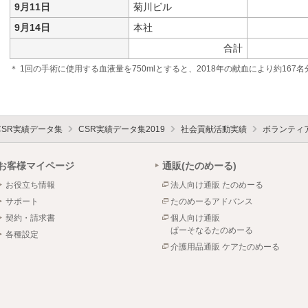
9月11日
菊川ビル
9月14日
本社
合計
＊ 1回の手術に使用する血液量を750mlとすると、2018年の献血により約16
CSR実績データ集
CSR実績データ集2019
社会貢献活動実績
ボランティア
お客様マイページ
通販(たのめーる)
お役立ち情報
法人向け通販 たのめーる
サポート
たのめーるアドバンス
契約・請求書
個人向け通販
ぱーそなるたのめーる
各種設定
介護用品通販 ケアたのめーる