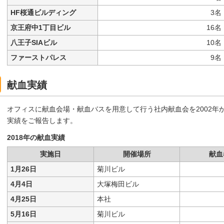
HF桜通ビルディング
3名
京王府中1丁目ビル
16名
八王子SIAビル
10名
ファーストパレス
9名
献血実績
オフィスに献血会場・献血バスを用意して行う社内献血会を2002年
実績をご報告します。
2018年の献血実績
実施日
開催場所
献血
1月26日
菊川ビル
4月4日
大塚梅田ビル
4月25日
本社
5月16日
菊川ビル