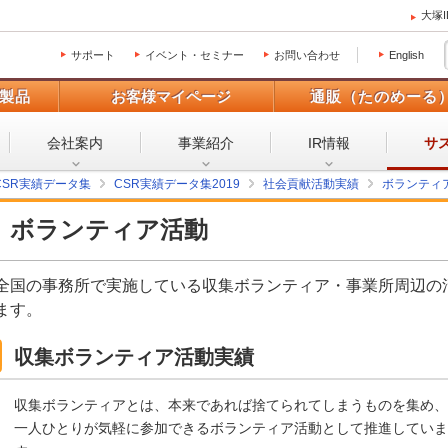
大塚
サポート
イベント・セミナー
お問い合わせ
English
製品
お客様マイページ
通販（たのめーる
会社案内
事業紹介
IR情報
サ
CSR実績データ集
CSR実績データ集2019
社会貢献活動実績
ボランティア
ボランティア活動
全国の事務所で実施している収集ボランティア・事業所周辺の
ます。
収集ボランティア活動実績
収集ボランティアとは、本来であれば捨てられてしまうものを集め、
一人ひとりが気軽に参加できるボランティア活動として推進していま