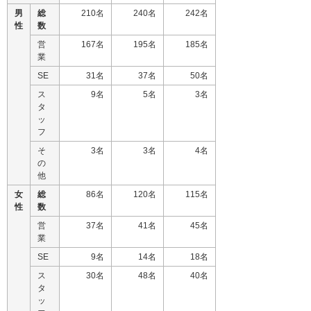
男
総
210名
240名
242名
性
数
営
167名
195名
185名
業
SE
31名
37名
50名
ス
9名
5名
3名
タ
ッ
フ
そ
3名
3名
4名
の
他
女
総
86名
120名
115名
性
数
営
37名
41名
45名
業
SE
9名
14名
18名
ス
30名
48名
40名
タ
ッ