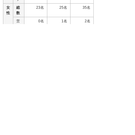
女
総
23名
25名
35名
性
数
営
0名
1名
2名
業
SE
0名
0名
1名
ス
23名
24名
32名
タ
ッ
フ
障がい者採用
ハローワークや民間の就業支援業者主催の面接
会への出展は勿論、自社単独で説明会をおこな
いました。
また、障がいをもった学生の就職活動支援を目
的に、インターンシップを開催し多くの方に参
加いただき今後も積極的な活動に取り組んでい
きます。大塚商会では、障がい者雇用率におい