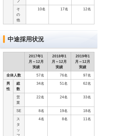
フ
そ
10名
17名
12名
の
他
中途採用状況
2017年1
2018年1
2019年1
月～12月
月～12月
月～12月
実績
実績
実績
全体人数
57名
76名
97名
男
総
34名
51名
62名
性
数
営
22名
24名
33名
業
SE
8名
19名
18名
ス
4名
8名
11名
タ
ッ
フ