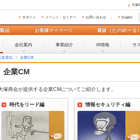
大塚
サポート
イベント・セミナー
お問い合わせ
English
製品
お客様マイページ
通販（たのめーる
会社案内
事業紹介
IR情報
サ
広告宣伝
企業CM
企業CM
大塚商会が提供する企業CMについてご紹介します。
時代をリード編
情報セキュリティ編