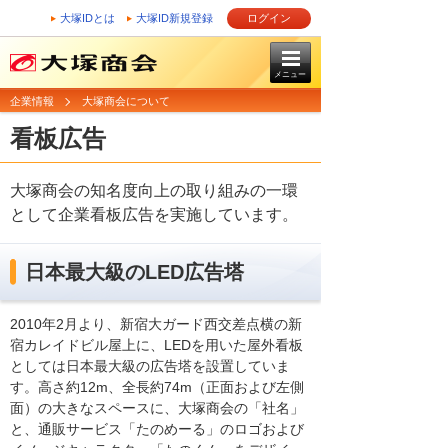
大塚IDとは
大塚ID新規登録
ログイン
メニュー
企業情報
大塚商会について
看板広告
大塚商会の知名度向上の取り組みの一環
として企業看板広告を実施しています。
日本最大級のLED広告塔
2010年2月より、新宿大ガード西交差点横の新
宿カレイドビル屋上に、LEDを用いた屋外看板
としては日本最大級の広告塔を設置していま
す。高さ約12m、全長約74m（正面および左側
面）の大きなスペースに、大塚商会の「社名」
と、通販サービス「たのめーる」のロゴおよび