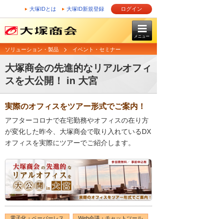
大塚IDとは
大塚ID新規登録
ログイン
メニュー
ソリューション・製品
イベント・セミナー
大塚商会の先進的なリアルオフィ
スを大公開！ in 大宮
実際のオフィスをツアー形式でご案内！
アフターコロナで在宅勤務やオフィスの在り方
が変化した昨今、大塚商会で取り入れているDX
オフィスを実際にツアーでご紹介します。
電子化・ペーパーレス
Web会議・チャットツール