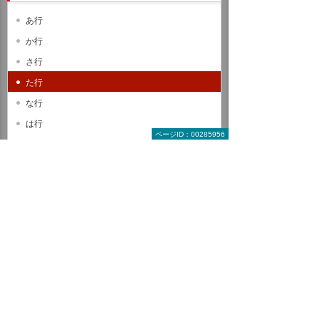
あ行
か行
さ行
た行
な行
は行
ページID：00285956
ま行
や行
ら行
わ行
A B C
D E F
G H I
J K L
M N O