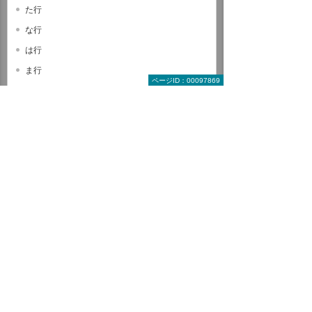
た行
な行
は行
ま行
ページID：00097869
や行
ら行
わ行
A B C
D E F
G H I
J K L
M N O
P Q R
S T U
V W X