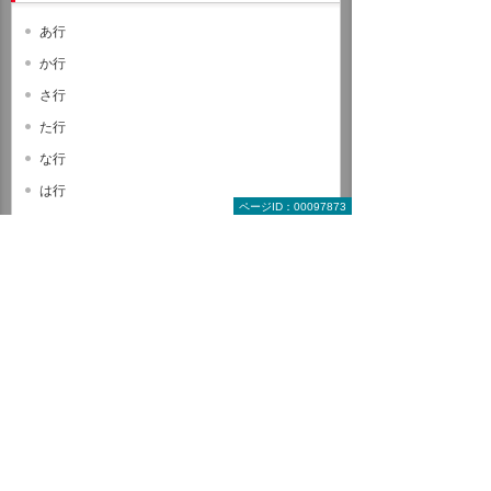
あ行
か行
さ行
た行
な行
は行
ページID：00097873
ま行
や行
ら行
わ行
A B C
D E F
G H I
J K L
M N O