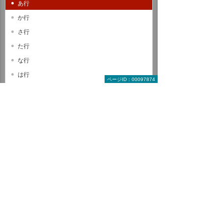
あ行
か行
さ行
た行
な行
は行
ページID：00097874
ま行
や行
ら行
わ行
A B C
D E F
G H I
J K L
M N O
P Q R