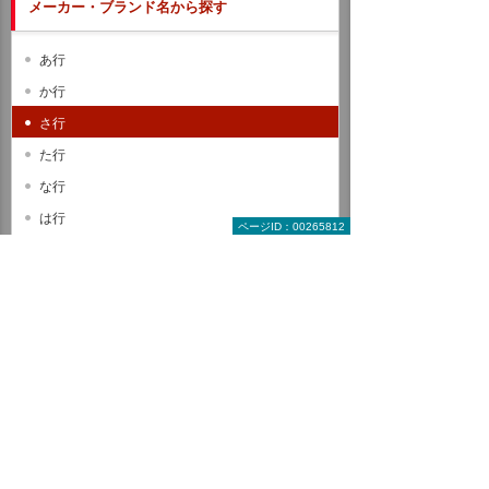
メーカー・ブランド名から探す
あ行
か行
さ行
た行
な行
は行
ページID：00265812
ま行
や行
ら行
わ行
A B C
D E F
G H I
J K L