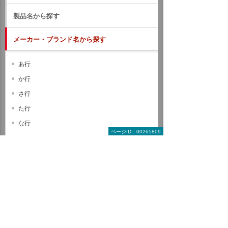
製品名から探す
メーカー・ブランド名から探す
あ行
か行
さ行
た行
な行
ページID：00265809
は行
ま行
や行
ら行
わ行
A B C
D E F