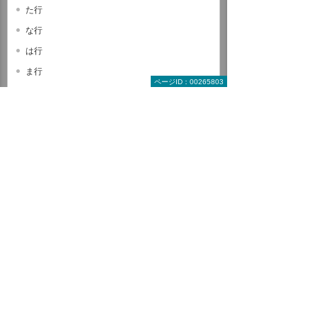
た行
な行
は行
ま行
ページID：00265803
や行
ら行
わ行
A B C
D E F
G H I
J K L
M N O
P Q R
S T U
V W X