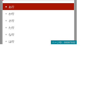
あ行
か行
さ行
た行
な行
は行
ページID：00097932
ま行
や行
ら行
わ行
A B C
D E F
G H I
J K L
M N O