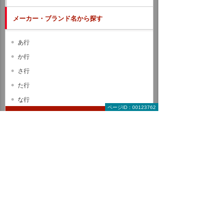
メーカー・ブランド名から探す
あ行
か行
さ行
た行
な行
ページID：00123762
は行
ま行
や行
ら行
わ行
A B C
D E F
G H I