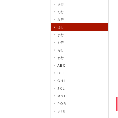
さ行
た行
な行
は行
ま行
や行
ら行
わ行
A B C
D E F
G H I
J K L
M N O
P Q R
S T U