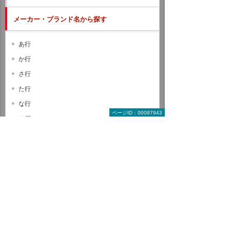
メーカー・ブランド名から探す
あ行
か行
さ行
た行
な行
ページID：00097943
は行
ま行
や行
ら行
わ行
A B C
D E F
G H I