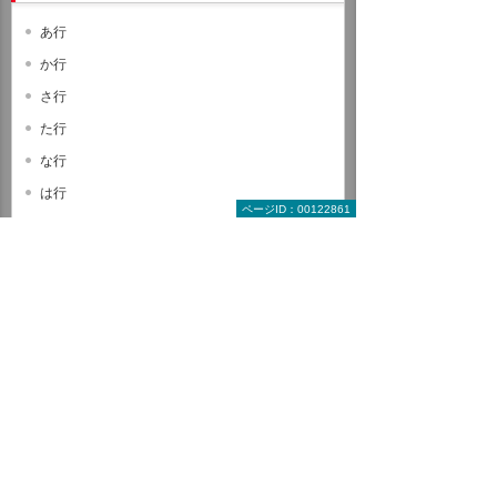
あ行
か行
さ行
た行
な行
は行
ページID：00122861
ま行
や行
ら行
わ行
A B C
D E F
G H I
J K L
M N O