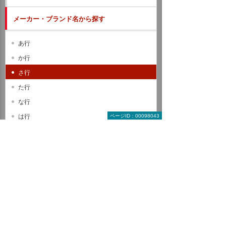
メーカー・ブランド名から探す
あ行
か行
さ行
た行
な行
は行
ページID：00098043
ま行
や行
ら行
わ行
A B C
D E F
G H I