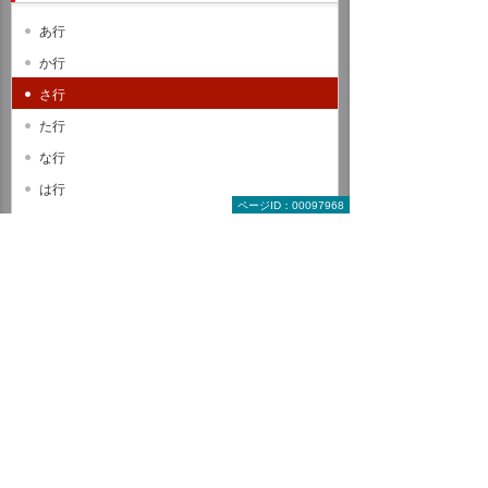
あ行
か行
さ行
た行
な行
は行
ページID：00097968
ま行
や行
ら行
わ行
A B C
D E F
G H I
J K L
M N O