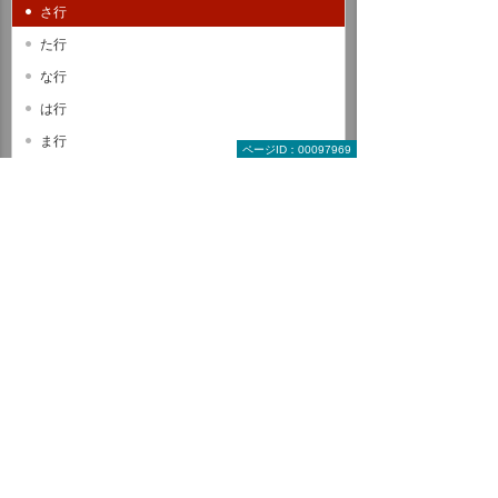
さ行
た行
な行
は行
ま行
ページID：00097969
や行
ら行
わ行
A B C
D E F
G H I
J K L
M N O
P Q R
S T U
V W X