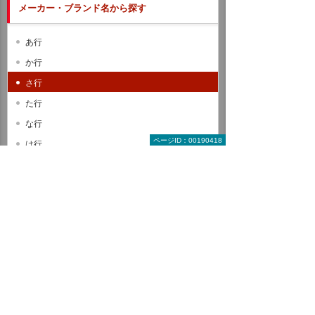
メーカー・ブランド名から探す
あ行
か行
さ行
た行
な行
ページID：00190418
は行
ま行
や行
ら行
わ行
A B C
D E F
G H I
J K L