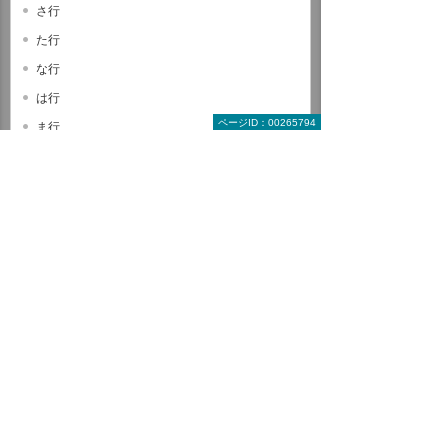
さ行
た行
な行
は行
ページID：00265794
ま行
や行
ら行
わ行
A B C
D E F
G H I
J K L
M N O
P Q R
S T U
V W X