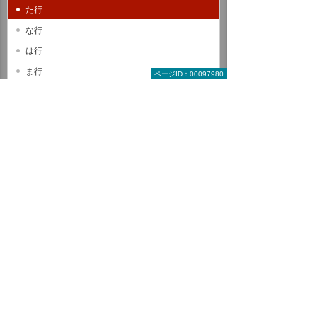
た行
な行
は行
ま行
ページID：00097980
や行
ら行
わ行
A B C
D E F
G H I
J K L
M N O
P Q R
S T U
V W X