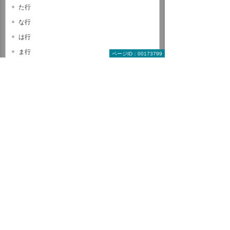
た行
な行
は行
ま行
ページID：00173799
や行
ら行
わ行
A B C
D E F
G H I
J K L
M N O
P Q R
S T U
V W X