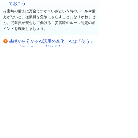
ておこう
災害時の備えは万全ですか？いざという時のルールや備
えがないと、従業員を危険にさらすことになりかねませ
ん。従業員が安心して働ける、災害時のルール制定のポ
イントを確認しましょう。
基礎から分かるAI活用の進化 AIは「使う」
から「任せる」へ【第1章】
最新の生成AIの動向を踏まえながら、業務に合った具体
的なAIの活用方法や、安全に利用するための生成AIツー
ルについて分かりやすく解説します。
最近の更新
一覧へ
2026年 8月 7日
ソリューション・製品
【大塚IDで無料受講】ビジネスeラーニング新コー
ス「自分の状態を確認する簡単ストレスチェッ
ク」を公開！
2026年 8月 7日
ソリューション・製品
【大塚IDで無料視聴】2026年7月の人気ランキン
グを公開！【オンデマンド動画】