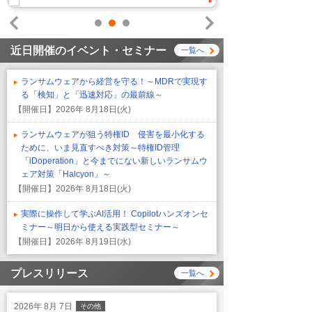
1
2
3
Prev
Next
近日開催のイベント・セミナー
一覧へ
ランサムウェアから経営を守る！～MDRで実現す
る「検知」と「迅速対応」の最前線～
【開催日】
2026年 8月18日(火)
ランサムウェアが狙う特権ID 侵害を最小化する
ために、いま見直すべき対策～特権ID管理
「iDoperation」と今までにない新しいランサムウ
ェア対策「Halcyon」～
【開催日】
2026年 8月18日(火)
実際に操作して学ぶAI活用！ Copilotハンズオンセ
ミナー～明日から使える実践型セミナー～
【開催日】
2026年 8月19日(水)
プレスリリース
一覧へ
2026年 8月 7日
その他