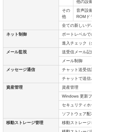
他の設備
その
音声設備、無線LAN、PnP LAN
他
ROMドライブ、仮想LANカー
全ての新しいデバイスの利用禁止
ネット制御
ポートレベルでの通信許可・拒否制御
進入チェック（外部PCを無断でLAN
メール監視
送受信メール記録
メール制御
メッセージ通信
チャット送受信記録
チャットで送信されたファイルの記録
資産管理
資産管理
Windows 更新プログラム管理
セキュリティホール診断
ソフトウェア配布
移動ストレージ管理
移動ストレージログ（固体識別）
移動ストレージ暗号化