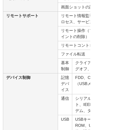
画面ショットの記録
リモートサポート
リモート情報監視（リモートサポート
ロセス、サービス、性能、設備などの
リモート操作（プロセス停止、プロセ
イントの削除）
リモートコントロール（Windows 
ファイル転送
基本
クライアントPCにメッセー
制御
グオフ、シャットダウン
デバイス制御
記憶
FDD、CD/DVDドライブ
デバ
（USBメモリー、外付けHDD、
イス
通信
シリアルポート、パラレルポー
ト、IEEE1394ポート、赤外線
デム、ダイヤル接続
USB
USBキーボード、USBマウス、
ROM、USBメモリー、USB 