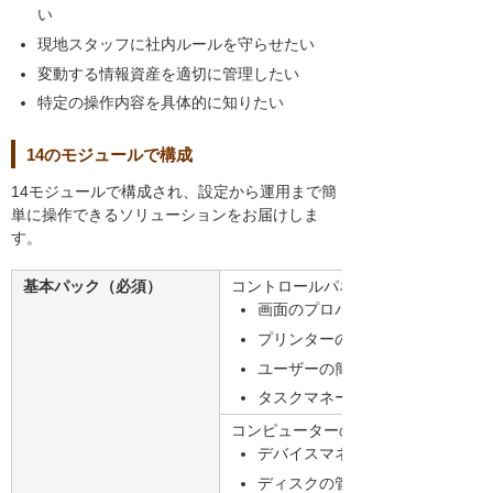
い
現地スタッフに社内ルールを守らせたい
変動する情報資産を適切に管理したい
特定の操作内容を具体的に知りたい
14のモジュールで構成
14モジュールで構成され、設定から運用まで簡
単に操作できるソリューションをお届けしま
す。
基本パック（必須）
コントロールパネルの制御
画面のプロパティ
プリンターの追加と削除
ユーザーの簡易切替禁止（Window
タスクマネージャー使用禁止
コンピューターの管理
デバイスマネージャー
ディスクの管理