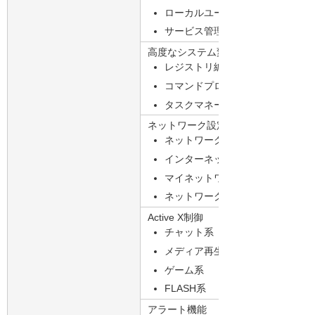
ローカルユーザーとグループ
サービス管理使用禁止
高度なシステム変更の制御
レジストリ編集禁止（regeditの
コマンドプロンプトの禁止
タスクマネージャーの禁止
ネットワーク設定変更の制御
ネットワークプロパティ変更
インターネットオプション変更
マイネットワークを表示しない
ネットワーク共有設定
Active X制御
チャット系
メディア再生系
ゲーム系
FLASH系
アラート機能