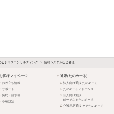
のビジネスコンサルティング
情報システム担当者様
お客様マイページ
通販(たのめーる)
お役立ち情報
法人向け通販 たのめーる
サポート
たのめーるアドバンス
契約・請求書
個人向け通販
ぱーそなるたのめーる
各種設定
介護用品通販 ケアたのめーる