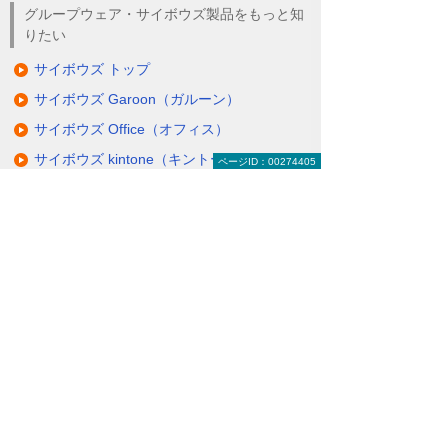
グループウェア・サイボウズ製品をもっと知
りたい
サイボウズ トップ
サイボウズ Garoon（ガルーン）
サイボウズ Office（オフィス）
サイボウズ kintone（キントーン）
ページID：00274405
サイボウズ メールワイズ
サイボウズ リモートサービス
サイボウズ オプション製品（クラウド版
対象）
サイボウズ パッケージ版ライセンス
グループウェア製品をもっと知りたい
グループウェアトップ
eValue V（イーバリュー ブイ）
サイボウズ