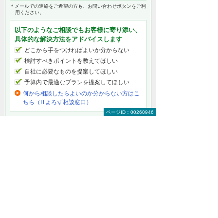
＊メールでの連絡をご希望の方も、お問い合わせボタンをご利
用ください。
以下のようなご相談でもお客様に寄り添い、
具体的な解決方法をアドバイスします
どこから手をつければよいか分からない
検討すべきポイントを教えてほしい
自社に必要なものを提案してほしい
予算内で最適なプランを提案してほしい
何から相談したらよいのか分からない方はこ
ちら（ITよろず相談窓口）
ページID：00260946
グループウェア・サイボウズ製品をもっと知
りたい
サイボウズ トップ
サイボウズ Garoon（ガルーン）
サイボウズ Office（オフィス）
サイボウズ kintone（キントーン）
サイボウズ メールワイズ