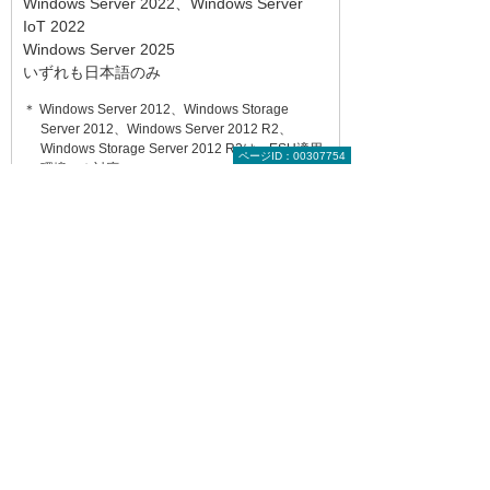
Windows Server 2022、Windows Server
IoT 2022
Windows Server 2025
いずれも日本語のみ
＊ Windows Server 2012、Windows Storage
Server 2012、Windows Server 2012 R2、
Windows Storage Server 2012 R2は、ESU適用
ページID：00307754
環境のみ対応。
データセンターとの通信環境
光以上のインターネット回線（ADSL不可）
TCP 443（HTTPS）ポートの通信許可
マイクロソフト社DCとの通信の許可
＊ バックアップ開始時に使用中のファイルはスキップ
され、バックアップされないことがあります。
バックアップ対象外のデータ
バックアップの対象データは、NTFSでフォー
マットされたローカルドライブのデータのみで